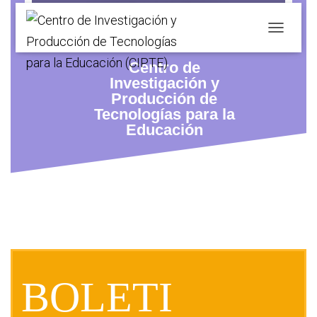
Abril 2021
C
A
Centro de
M
B
Investigación y
I
Producción de
A
Tecnologías para la
R
Educación
M
O
D
O
D
E
N
A
V
E
G
BOLETI
A
C
I