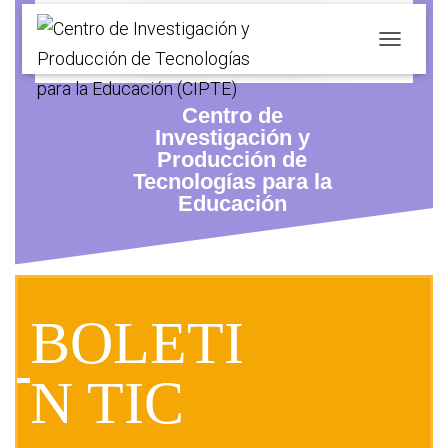
Agosto 2018
C
A
M
Centro de
B
I
Investigación y
A
Producción de
R
Tecnologías para la
M
Educación
O
D
O
D
E
N
BOLETI
A
V
E
N TIC
G
A
C
I